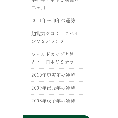
辛卯年：革命と地震の
二ヶ月
2011年辛卯年の運勢
超能力タコ： スペイ
ンＶＳオランダ
ワールドカップと易
占： 日本ＶＳオラン
ダ
2010年庚寅年の運勢
2009年己丑年の運勢
2008年戊子年の運勢