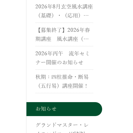
用）、断易（五行易）
2026年8月玄空風水講座
講座のご案内
（基礎）・（応用）・
実地研修開催のご案内
【募集終了】2026年春
期講座 風水講座（基
礎）・（応用）・実地
2026年丙午 流年セミ
研修開催のご案内
ナー開催のお知らせ
秋期：四柱推命・断易
（五行易）講座開催！
お知らせ
グランドマスター・レ