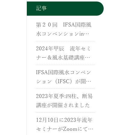
記事
第２０回 IFSA国際風
水コンベンションin
香港が開催されました
2024年甲辰 流年セミ
ナー＆風水基礎講座が
開催されました。
IFSA国際風水コンベン
ション（IFSC）が開催
されました。
2023年夏季:四柱、断易
講座が開催されました
12月10日に2023年流年
セミナーがZoomにて開