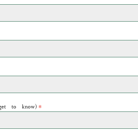
 to know)
＊