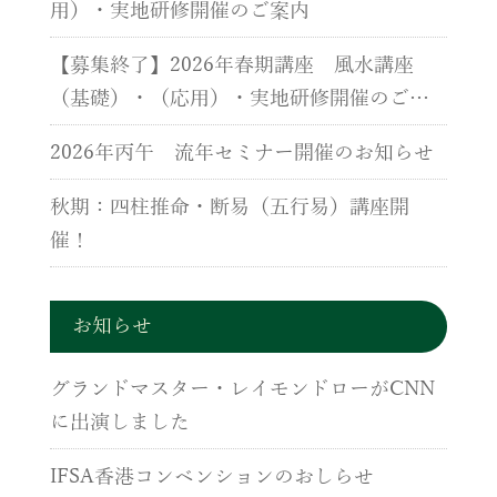
用）・実地研修開催のご案内
【募集終了】2026年春期講座 風水講座
（基礎）・（応用）・実地研修開催のご案
内
2026年丙午 流年セミナー開催のお知らせ
秋期：四柱推命・断易（五行易）講座開
催！
お知らせ
グランドマスター・レイモンドローがCNN
に出演しました
IFSA香港コンベンションのおしらせ