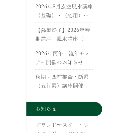
用）、断易（五行易）
2026年8月玄空風水講座
講座のご案内
（基礎）・（応用）・
実地研修開催のご案内
【募集終了】2026年春
期講座 風水講座（基
礎）・（応用）・実地
2026年丙午 流年セミ
研修開催のご案内
ナー開催のお知らせ
秋期：四柱推命・断易
（五行易）講座開催！
お知らせ
グランドマスター・レ