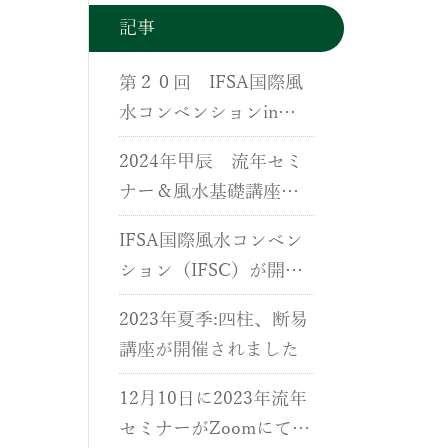
記事
第２０回 IFSA国際風
水コンベンションin
香港が開催されました
2024年甲辰 流年セミ
ナー＆風水基礎講座が
開催されました。
IFSA国際風水コンベン
ション（IFSC）が開催
されました。
2023年夏季:四柱、断易
講座が開催されました
12月10日に2023年流年
セミナーがZoomにて開