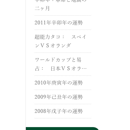
辛卯年：革命と地震の
二ヶ月
2011年辛卯年の運勢
超能力タコ： スペイ
ンＶＳオランダ
ワールドカップと易
占： 日本ＶＳオラン
ダ
2010年庚寅年の運勢
2009年己丑年の運勢
2008年戊子年の運勢