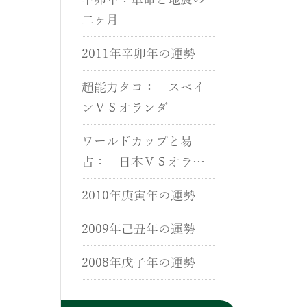
辛卯年：革命と地震の
二ヶ月
2011年辛卯年の運勢
超能力タコ： スペイ
ンＶＳオランダ
ワールドカップと易
占： 日本ＶＳオラン
ダ
2010年庚寅年の運勢
2009年己丑年の運勢
2008年戊子年の運勢