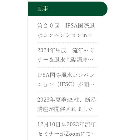
記事
第２０回 IFSA国際風
水コンベンションin
香港が開催されました
2024年甲辰 流年セミ
ナー＆風水基礎講座が
開催されました。
IFSA国際風水コンベン
ション（IFSC）が開催
されました。
2023年夏季:四柱、断易
講座が開催されました
12月10日に2023年流年
セミナーがZoomにて開