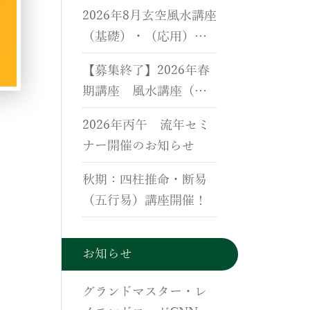
用）、断易（五行易）
2026年8月玄空風水講座
講座のご案内
（基礎）・（応用）・
実地研修開催のご案内
【募集終了】2026年春
期講座 風水講座（基
礎）・（応用）・実地
2026年丙午 流年セミ
研修開催のご案内
ナー開催のお知らせ
秋期：四柱推命・断易
（五行易）講座開催！
お知らせ
グランドマスター・レ