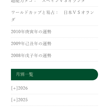
超能力タコ： スペインＶＳオランダ
ワールドカップと易占： 日本ＶＳオラン
ダ
2010年庚寅年の運勢
2009年己丑年の運勢
2008年戊子年の運勢
月別一覧
[+]
2026
[+]
2025