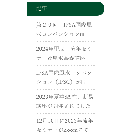
記事
第２０回 IFSA国際風
水コンベンションin
香港が開催されました
2024年甲辰 流年セミ
ナー＆風水基礎講座が
開催されました。
IFSA国際風水コンベン
ション（IFSC）が開催
されました。
2023年夏季:四柱、断易
講座が開催されました
12月10日に2023年流年
セミナーがZoomにて開