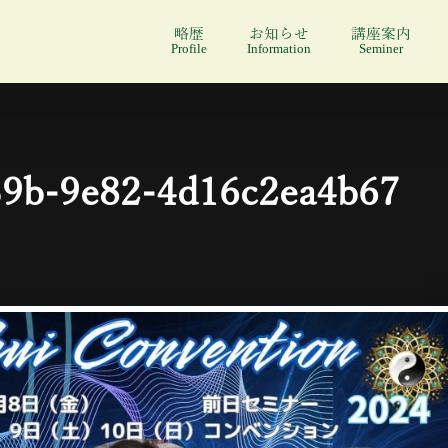
略歴
お知らせ
講座案内
Profile
Information
Seminer
39b-9e82-4d16c2ea4b67