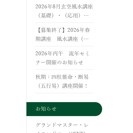
用）、断易（五行易）
2026年8月玄空風水講座
講座のご案内
（基礎）・（応用）・
実地研修開催のご案内
【募集終了】2026年春
期講座 風水講座（基
礎）・（応用）・実地
2026年丙午 流年セミ
研修開催のご案内
ナー開催のお知らせ
秋期：四柱推命・断易
（五行易）講座開催！
お知らせ
グランドマスター・レ