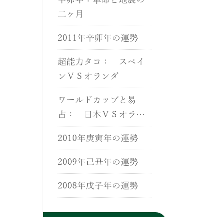
辛卯年：革命と地震の
二ヶ月
2011年辛卯年の運勢
超能力タコ： スペイ
ンＶＳオランダ
ワールドカップと易
占： 日本ＶＳオラン
ダ
2010年庚寅年の運勢
2009年己丑年の運勢
2008年戊子年の運勢