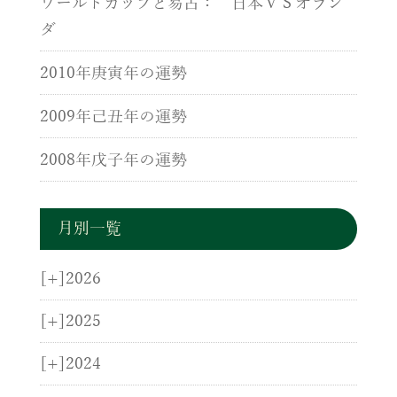
ワールドカップと易占： 日本ＶＳオラン
ダ
2010年庚寅年の運勢
2009年己丑年の運勢
2008年戊子年の運勢
月別一覧
[+]
2026
[+]
2025
[+]
2024